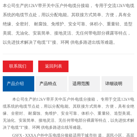
本公司生产的12kV带开关中压户外电缆分接箱， 专用于交流12kV电缆
系统的电缆节点处，用以分配电能。其联接方式简单、方便，具有全
绝缘、全密封、 耐腐蚀、免维护、安全可靠、体积小、重量轻、造型
美观、无油化、安装简单、接地灵活、无任何带电部分裸露等特点，
以先进技术解决了电缆"T"接、环网 供电多路进出线等难题。
联系我们
返回列表
产品介绍
产品特点
适用范围
详细说明
本公司生产的
12kV
带开关中压户外电缆分接箱，
专用于交流
12kV
电
缆系统的电缆节点处，用以分配电
能。其联接方式简单、方便，具有全绝
缘、全密封、
耐腐蚀、免维护、安全可靠、体积小、重量轻、造型
美观、
无油化、安装简单、接地灵活、无任何带电部
分裸露等特点，以先进技术解
决了电缆
"T"
接、环网
供电多路进出线等难题。
GSFX
-
XXXA
户外中压电缆分接箱适用于城市街
道、居民小区、高层